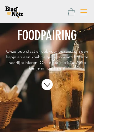
FOODPAIRING
Onze pub staat er ook voor bekend om een
hapje en een knabbeltje te voorzien bij onze
heerlijke bieren. Ook dit stukje Blue Note
kan je in huis halen!