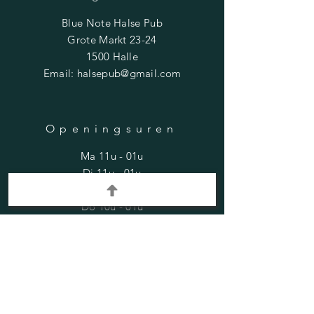
Blue Note Halse Pub
Grote Markt 23-24
1500 Halle
Email:
halsepub@gmail.com
Openingsuren
Ma 11u - 01u
Di 11u - 01u
Woe 11u - 01u
Do 10u - 01u
Vrij 11u - 03u
Zat 10u - 03u
Zon 10u - 01u
Vragen